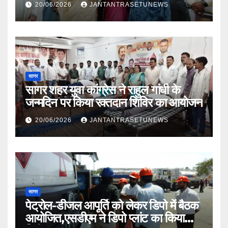
20/06/2026
JANTANTRASETUNEWS
सागर
सागर शहर युवा कांग्रेस ने राहुल गांधी के
जन्मदिन पर किया रक्तदान शिविर का आयोजन
20/06/2026
JANTANTRASETUNEWS
सागर
पेट्रोल-डीजल आपूर्ति को लेकर डिपो में बैठक
आयोजित,एसडीएम ने डिपो प्लांट का किया